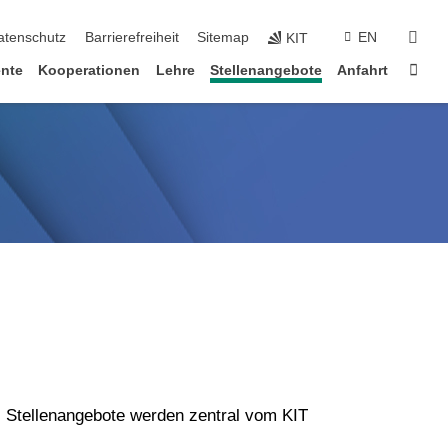
suc
atenschutz
Barrierefreiheit
Sitemap
EN
KIT
Star
ente
Kooperationen
Lehre
Stellenangebote
Anfahrt
. Stellenangebote werden zentral vom KIT