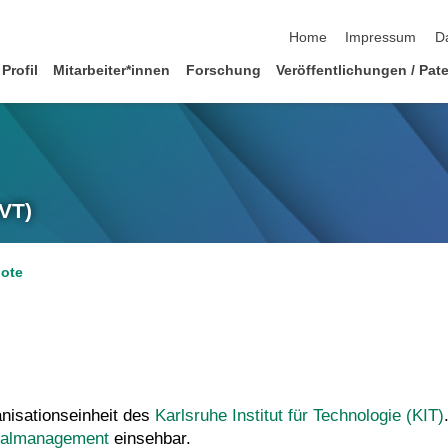
Navigation überspringen
Home
Impressum
D
Profil
Mitarbeiter*innen
Forschung
Veröffentlichungen / Pat
MVT)
bote
anisationseinheit des
Karlsruhe Institut für Technologie (KIT)
nalmanagement
einsehbar.