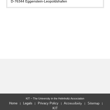
D-76344 Eggenstein-Leopoldshafen
KIT – The University in the Helmholtz Association
last change: 2017-09-14
Home
Legals
Privacy Policy
Accessibility
Sitemap
KIT