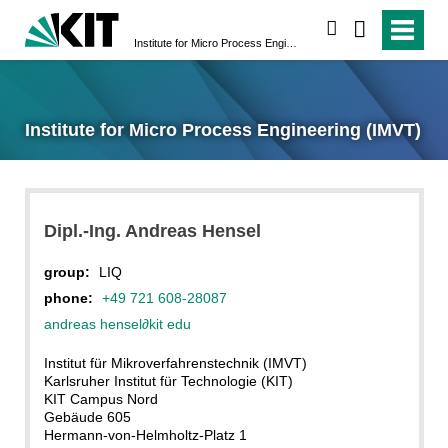
search
Institute for Micro Process Engineering (IMVT)
Institute for Micro Process Engineering (IMVT)
Dipl.-Ing. Andreas Hensel
group:
LIQ
phone:
+49 721 608-28087
andreas hensel
∂
kit edu
Institut für Mikroverfahrenstechnik (IMVT)
Karlsruher Institut für Technologie (KIT)
KIT Campus Nord
Gebäude 605
Hermann-von-Helmholtz-Platz 1